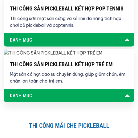
THI CÔNG SÂN PICKLEBALL KẾT HỢP POP TENNIS
Thi công sơn mặt sân cứng và kẻ line đa năng tích hợp
chơi cả pickleball và poptennis.
DANH MỤC
THI CÔNG SÂN PICKLEBALL KẾT HỢP TRẺ EM
Mặt sân có hạt cao su chuyên dùng, giúp giảm chấn, êm
chân, an toàn cho trẻ em.
DANH MỤC
THI CÔNG MÁI CHE PICKLEBALL