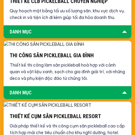
THIẾT KẾ CLB PICKELBALL CHUYÊN NGHIỆP
Quy hoạch mặt bằng tối ưu số lượng sân, khu vực dịch vụ,
check in và tiện ích đi kèm giúp tối đa hóa doanh thu.
DANH MỤC
THI CÔNG SÂN PICKLEBALL GIA ĐÌNH
Thiết kế thi công làm sân pickleball hoà hợp với cảnh
quan và vật liệu xanh, sạch cho gia đình giải trí, với những
deco và phụ kiện độc đáo từ chúng tôi.
DANH MỤC
THIẾT KẾ CỤM SÂN PICKLEBALL RESORT
Giải pháp thiết kế và thi công cụm sân pickleball cao cấp
tích hợp mái che tiêu chuẩn cho khu nghĩ dưỡng, hotel.