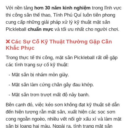
Với nền tảng
hơn 30 năm kinh nghiệm
trong lĩnh vực
thi công sân thể thao, Tính Phú Quí luôn tiên phong
cung cấp những giải pháp xử lý kỹ thuật mặt sân
Pickleball
chuẩn mực
và tối ưu nhất cho người chơi.
❌ Các Sự Cố Kỹ Thuật Thường Gặp Cần
Khắc Phục
Trong thực tế thi công, mặt sân Pickleball rất dễ gặp
các tình trạng sự cố kỹ thuật:
- Mặt sân bị nhám mòn giày.
- Mặt sân làm cứng chân gây đau khớp.
- Mặt sân trơn trượt mất độ nảy banh.
Bên cạnh đó, việc kéo sơn không đạt kỹ thuật sẽ dẫn
đến hiện tượng rằn mặt sân, xuất hiện các sọc sơn
cong ngoằn ngoèo, nhiều vết nối gờ xấu xí và làm mặt
sân bị loang hai màu. Ngoài ra, tình trạng mặt sân