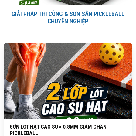
GIẢI PHÁP THI CÔNG & SƠN SÂN PICKLEBALL
CHUYÊN NGHIỆP
SƠN LÓT HẠT CAO SU > 0.8MM GIẢM CHẤN
PICKLEBALL