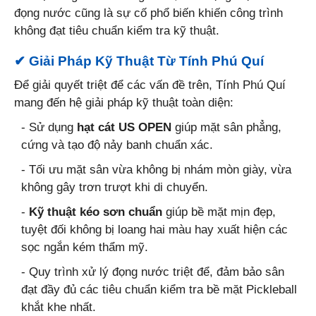
đọng nước cũng là sự cố phổ biến khiến công trình
không đạt tiêu chuẩn kiểm tra kỹ thuật.
✔ Giải Pháp Kỹ Thuật Từ Tính Phú Quí
Để giải quyết triệt để các vấn đề trên, Tính Phú Quí
mang đến hệ giải pháp kỹ thuật toàn diện:
- Sử dụng
hạt cát US OPEN
giúp mặt sân phẳng,
cứng và tạo độ nảy banh chuẩn xác.
- Tối ưu mặt sân vừa không bị nhám mòn giày, vừa
không gây trơn trượt khi di chuyển.
-
Kỹ thuật kéo sơn chuẩn
giúp bề mặt mịn đẹp,
tuyệt đối không bị loang hai màu hay xuất hiện các
sọc ngắn kém thẩm mỹ.
- Quy trình xử lý đọng nước triệt để, đảm bảo sân
đạt đầy đủ các tiêu chuẩn kiểm tra bề mặt Pickleball
khắt khe nhất.