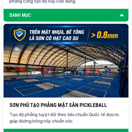
phẳng cứng tạo độ nảy cao đúng.
DANH MỤC
SƠN PHỦ TẠO PHẲNG MẶT SÂN PICKLEBALL
Tạo độ phẳng tuyệt đối theo tiêu chuẩn Quốc tế đưa ra,
giúp đường bóng nảy chuẩn xác.