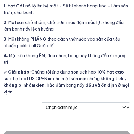
1.
Hạt Cát
nổi lộ lên bề mặt – Sẽ bị nhanh bong tróc - Làm sân
trơn, chùi banh.
2.
Mặt sân chỗ nhám, chỗ trơn, màu đậm màu lợt không đều,
làm banh nẩy lệch hướng.
3.
Mặt không
PHẦNG
theo cách thử nước vào sân của tiêu
chuẩn pickleball Quốc tế.
4.
Mặt sân không
ÊM
, đau chân, bóng nảy không đều ở mọi vị
trí
✅
Giải pháp:
Chúng tôi ứng dụng sơn tích hợp
10% Hạt cao
su
+ hạt cát US OPEN ➡️ cho mặt sân
mịn
nhưng
không trơn,
không bị nhám đen
, bảo đảm bóng nẩy
đều và ổn định ở mọi
vị trí
.