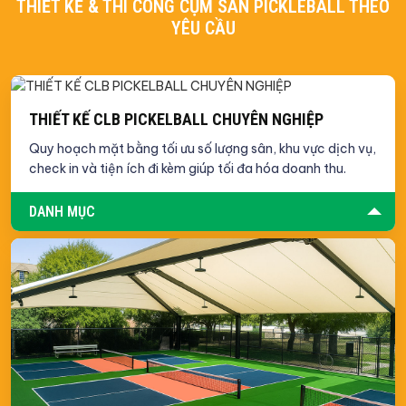
THIẾT KẾ & THI CÔNG CỤM SÂN PICKLEBALL THEO
YÊU CẦU
THIẾT KẾ CLB PICKELBALL CHUYÊN NGHIỆP
Quy hoạch mặt bằng tối ưu số lượng sân, khu vực dịch vụ,
check in và tiện ích đi kèm giúp tối đa hóa doanh thu.
DANH MỤC