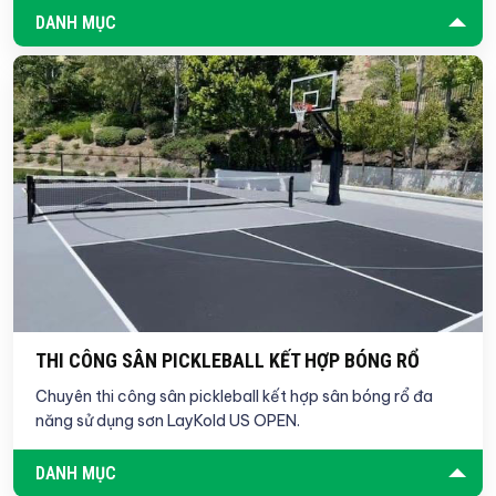
DANH MỤC
THI CÔNG SÂN PICKLEBALL KẾT HỢP BÓNG RỔ
Chuyên thi công sân pickleball kết hợp sân bóng rổ đa
năng sử dụng sơn LayKold US OPEN.
DANH MỤC