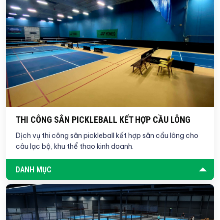
THI CÔNG SÂN PICKLEBALL KẾT HỢP CẦU LÔNG
Dịch vụ thi công sân pickleball kết hợp sân cầu lông cho
câu lạc bộ, khu thể thao kinh doanh.
DANH MỤC