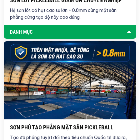
SƠN LÓT PICKLEBALL GIẢM ỒN CHUYÊN NGHIỆP
Hệ sơn lót có hạt cao su lớn > 0.8mm cùng mặt sân
phẳng cứng tạo độ nảy cao đúng.
DANH MỤC
SƠN PHỦ TẠO PHẲNG MẶT SÂN PICKLEBALL
Tạo độ phẳng tuyệt đối theo tiêu chuẩn Quốc tế đưa ra,