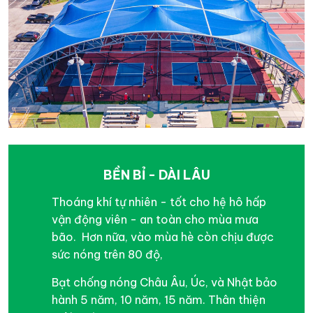
BỀN BỈ - DÀI LÂU
Thoáng khí tự nhiên - tốt cho hệ hô hấp
vận động viên - an toàn cho mùa mưa
bão. Hơn nữa, vào mùa hè còn chịu được
sức nóng trên 80 độ,
Bạt chống nóng Châu Âu, Úc, và Nhật bảo
hành 5 năm, 10 năm, 15 năm. Thân thiện