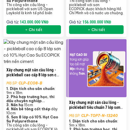
Su Polyurethane
Thi công sân cầu lông -
Thi công sân cầu lông -
pickleball với sơn
pickleball với sơn US Open
ECOPICK được khách hàng Hồ
Laykold là kinh tế phổ biến
Chí Minh và cả nước ưa chuộng.
Giá từ:
Giá từ:
143.000.000 VNĐ
156.000.000 VNĐ
Chi tiết
Chi tiết
Xây chung mặt sân cầu lông -
pickleball cao cấp 8 lớp sơn có
10% Hạt Cao Su ECOPICK trên
Mã SP:
CLP-ECO8-B
nền ciment
1. Diện tích cho sân chuẩn
:
9m x 18m.
2. Phù hợp trường học, thi
đấu chuyên nghiệp...
Xây chung mặt sân cầu lông -
3. Nền hạ
15cm
pickleball tiêu chuẩn 7 lớp sơn
4.
Nền bê tông cốt thép
dày
có 10% Hạt Cao Su TopSports
10cm
Mã SP:
CLP-TOP7-N-13240
5.
Sơn 8 lớp có 10% Hạt Cao
trên nền nhựa
Su Polyurethane
1. Diện tích cho sân chuẩn
:
Thi công sân cầu lông -
9m x 18m.
pickleball với sơn ECOPICK là
2. Phù hợp trường học, thi