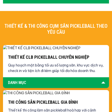
THIẾT KẾ & THI CÔNG CỤM SÂN PICKLEBALL THEO
YÊU CẦU
THIẾT KẾ CLB PICKELBALL CHUYÊN NGHIỆP
Quy hoạch mặt bằng tối ưu số lượng sân, khu vực dịch vụ,
check in và tiện ích đi kèm giúp tối đa hóa doanh thu.
DANH MỤC
THI CÔNG SÂN PICKLEBALL GIA ĐÌNH
Thiết kế thi công làm sân pickleball hoà hợp với cảnh