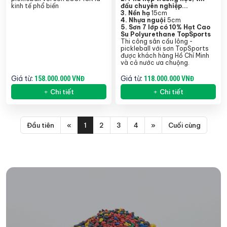
kinh tế phổ biến
đấu chuyên nghiệp...
3. Nền hạ
15cm
4. Nhựa nguội
5cm
5.
Sơn 7 lớp có 10% Hạt Cao
Su Polyurethane TopSports
Thi công sân cầu lông -
pickleball với sơn TopSports
được khách hàng Hồ Chí Minh
và cả nước ưa chuộng.
Giá từ:
Giá từ:
158.000.000 VNĐ
118.000.000 VNĐ
Chi tiết
Chi tiết
Đầu tiên
«
1
2
3
4
»
Cuối cùng