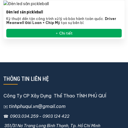
Đèn led sân pickleball
Kỹ thuật đến tận công trình xử lý và bảo hành toàn quốc.
Driver
Meanwell Đài Loan + Chip Mỹ
tạo sự bên bỉ.
Chi tiết
THÔNG TIN LIÊN HỆ
Công Ty CP Xây Dựng Thể Thao TÍNH PHÚ QUÍ
tinhphuqui.vn@gmail.com
✉️
☎
0903.034.259
-
0903 124 422
351/31 Nơ Trang Long Bình Thạnh, Tp. Hồ Chí Minh