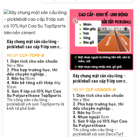
Xây chung mặt sân cầu lông -
pickleball cao cấp 9 lớp sơn có
10% Hạt Cao Su TopSports trên
Mã SP:
CLP-TOP9-B
nền ciment
1. Diện tích cho sân chuẩn
:
9m x 18m.
2. Phù hợp trường học, thi
đấu chuyên nghiệp...
Xây chung mặt sân cầu lông -
3. Nền hạ
15cm
pickleball cao cấp 9 lớp sơn có
4.
Nền bê tông cốt thép
dày
10% Hạt Cao Su DecoTurf USA
10cm
Mã SP:
CLP-USADE9-N
5.
Sơn 9 lớp có 10% Hạt Cao
trên nền nhựa
Su Polyurethane TopSports
1. Diện tích cho sân chuẩn
:
Thi công sân cầu lông -
9m x 18m.
pickleball với sơn TopSports là
2. Phù hợp trường học, thi
kinh tế phổ biến
đấu chuyên nghiệp...
3. Nền hạ
15cm
4. Nhựa nguội
5cm
5.
Sơn 9 lớp có 10% Hạt Cao
Su Polyurethane
Thi công sân cầu lông -
pickleball với sơn DecoTurf