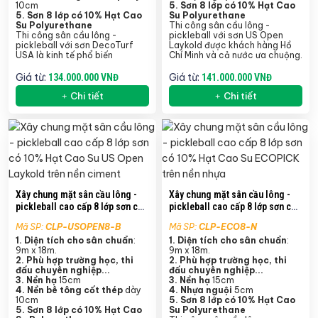
10cm
5.
Sơn 8 lớp có 10% Hạt Cao
5.
Sơn 8 lớp có 10% Hạt Cao
Su Polyurethane
Su Polyurethane
Thi công sân cầu lông -
Thi công sân cầu lông -
pickleball với sơn US Open
pickleball với sơn DecoTurf
Laykold được khách hàng Hồ
USA là kinh tế phổ biến
Chí Minh và cả nước ưa chuộng.
Giá từ:
Giá từ:
134.000.000 VNĐ
141.000.000 VNĐ
Chi tiết
Chi tiết
Xây chung mặt sân cầu lông -
Xây chung mặt sân cầu lông -
pickleball cao cấp 8 lớp sơn có
pickleball cao cấp 8 lớp sơn có
10% Hạt Cao Su US Open
10% Hạt Cao Su ECOPICK trên
Mã SP:
CLP-USOPEN8-B
Mã SP:
CLP-ECO8-N
Laykold trên nền ciment
nền nhựa
1. Diện tích cho sân chuẩn
:
1. Diện tích cho sân chuẩn
:
9m x 18m.
9m x 18m.
2. Phù hợp trường học, thi
2. Phù hợp trường học, thi
đấu chuyên nghiệp...
đấu chuyên nghiệp...
3. Nền hạ
15cm
3. Nền hạ
15cm
4.
Nền bê tông cốt thép
dày
4. Nhựa nguội
5cm
10cm
5.
Sơn 8 lớp có 10% Hạt Cao
5.
Sơn 8 lớp có 10% Hạt Cao
Su Polyurethane