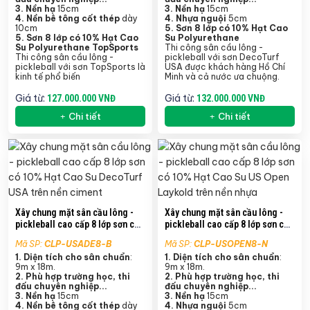
3. Nền hạ
15cm
3. Nền hạ
15cm
4.
Nền bê tông cốt thép
dày
4. Nhựa nguội
5cm
10cm
5.
Sơn 8 lớp có 10% Hạt Cao
5.
Sơn 8 lớp có 10% Hạt Cao
Su Polyurethane
Su Polyurethane TopSports
Thi công sân cầu lông -
Thi công sân cầu lông -
pickleball với sơn DecoTurf
pickleball với sơn TopSports là
USA được khách hàng Hồ Chí
kinh tế phổ biến
Minh và cả nước ưa chuộng.
Giá từ:
Giá từ:
127.000.000 VNĐ
132.000.000 VNĐ
Chi tiết
Chi tiết
Xây chung mặt sân cầu lông -
Xây chung mặt sân cầu lông -
pickleball cao cấp 8 lớp sơn có
pickleball cao cấp 8 lớp sơn có
10% Hạt Cao Su DecoTurf USA
10% Hạt Cao Su US Open
Mã SP:
CLP-USADE8-B
Mã SP:
CLP-USOPEN8-N
trên nền ciment
Laykold trên nền nhựa
1. Diện tích cho sân chuẩn
:
1. Diện tích cho sân chuẩn
:
9m x 18m.
9m x 18m.
2. Phù hợp trường học, thi
2. Phù hợp trường học, thi
đấu chuyên nghiệp...
đấu chuyên nghiệp...
3. Nền hạ
15cm
3. Nền hạ
15cm
4.
Nền bê tông cốt thép
dày
4. Nhựa nguội
5cm