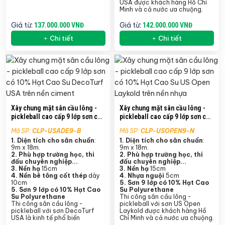
USA được khách hàng Hồ Chí
Minh và cả nước ưa chuộng.
Giá từ:
Giá từ:
137.000.000 VNĐ
142.000.000 VNĐ
Chi tiết
Chi tiết
Xây chung mặt sân cầu lông -
Xây chung mặt sân cầu lông -
pickleball cao cấp 9 lớp sơn có
pickleball cao cấp 9 lớp sơn có
10% Hạt Cao Su DecoTurf USA
10% Hạt Cao Su US Open
Mã SP:
CLP-USADE9-B
Mã SP:
CLP-USOPEN9-N
trên nền ciment
Laykold trên nền nhựa
1. Diện tích cho sân chuẩn
:
1. Diện tích cho sân chuẩn
:
9m x 18m.
9m x 18m.
2. Phù hợp trường học, thi
2. Phù hợp trường học, thi
đấu chuyên nghiệp...
đấu chuyên nghiệp...
3. Nền hạ
15cm
3. Nền hạ
15cm
4.
Nền bê tông cốt thép
dày
4. Nhựa nguội
5cm
10cm
5.
Sơn 9 lớp có 10% Hạt Cao
5.
Sơn 9 lớp có 10% Hạt Cao
Su Polyurethane
Su Polyurethane
Thi công sân cầu lông -
Thi công sân cầu lông -
pickleball với sơn US Open
pickleball với sơn DecoTurf
Laykold được khách hàng Hồ
USA là kinh tế phổ biến
Chí Minh và cả nước ưa chuộng.