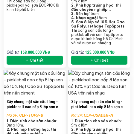
Thi công sân cầu lông -
9m x 18m.
pickleball với sơn ECOPICK là
2. Phù hợp trường học, thi
kinh tế phổ biến
đấu chuyên nghiệp...
3. Nền hạ
15cm
4. Nhựa nguội
5cm
5.
Sơn 8 lớp có 10% Hạt Cao
Su Polyurethane TopSports
Thi công sân cầu lông -
pickleball với sơn TopSports
được khách hàng Hồ Chí Minh
và cả nước ưa chuộng.
Giá từ:
Giá từ:
168.000.000 VNĐ
125.000.000 VNĐ
Chi tiết
Chi tiết
Xây chung mặt sân cầu lông -
Xây chung mặt sân cầu lông -
pickleball cao cấp 8 lớp sơn có
pickleball cao cấp 8 lớp sơn có
10% Hạt Cao Su TopSports trên
10% Hạt Cao Su DecoTurf USA
Mã SP:
CLP-TOP9-B
Mã SP:
CLP-USADE8-N
nền ciment
trên nền nhựa
1. Diện tích cho sân chuẩn
:
1. Diện tích cho sân chuẩn
:
9m x 18m.
9m x 18m.
2. Phù hợp trường học, thi
2. Phù hợp trường học, thi
đấu chuyên nghiệp...
đấu chuyên nghiệp...