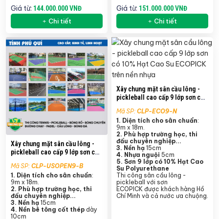
Giá từ:
Giá từ:
144.000.000 VNĐ
151.000.000 VNĐ
Chi tiết
Chi tiết
Xây chung mặt sân cầu lông -
pickleball cao cấp 9 lớp sơn có
10% Hạt Cao Su ECOPICK trên
Mã SP:
CLP-ECO9-N
nền nhựa
1. Diện tích cho sân chuẩn
:
9m x 18m.
2. Phù hợp trường học, thi
đấu chuyên nghiệp...
Xây chung mặt sân cầu lông -
3. Nền hạ
15cm
pickleball cao cấp 9 lớp sơn có
4. Nhựa nguội
5cm
10% Hạt Cao Su US Open
5.
Sơn 9 lớp có 10% Hạt Cao
Mã SP:
CLP-USOPEN9-B
Laykold trên nền ciment
Su Polyurethane
1. Diện tích cho sân chuẩn
:
Thi công sân cầu lông -
9m x 18m.
pickleball với sơn
2. Phù hợp trường học, thi
ECOPICK được khách hàng Hồ
đấu chuyên nghiệp...
Chí Minh và cả nước ưa chuộng.
3. Nền hạ
15cm
4.
Nền bê tông cốt thép
dày
10cm