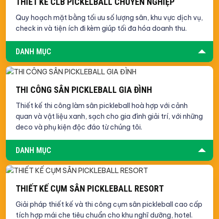
THIẾT KẾ CLB PICKELBALL CHUYÊN NGHIỆP
Quy hoạch mặt bằng tối ưu số lượng sân, khu vực dịch vụ,
check in và tiện ích đi kèm giúp tối đa hóa doanh thu.
DANH MỤC
THI CÔNG SÂN PICKLEBALL GIA ĐÌNH
Thiết kế thi công làm sân pickleball hoà hợp với cảnh
quan và vật liệu xanh, sạch cho gia đình giải trí, với những
deco và phụ kiện độc đáo từ chúng tôi.
DANH MỤC
THIẾT KẾ CỤM SÂN PICKLEBALL RESORT
Giải pháp thiết kế và thi công cụm sân pickleball cao cấp
tích hợp mái che tiêu chuẩn cho khu nghĩ dưỡng, hotel.