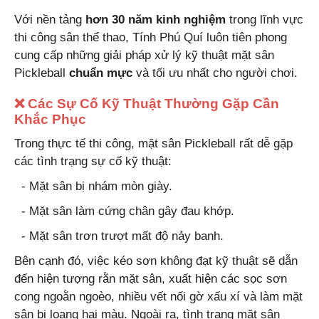
Với nền tảng
hơn 30 năm kinh nghiệm
trong lĩnh vực
thi công sân thể thao, Tính Phú Quí luôn tiên phong
cung cấp những giải pháp xử lý kỹ thuật mặt sân
Pickleball
chuẩn mực
và tối ưu nhất cho người chơi.
❌ Các Sự Cố Kỹ Thuật Thường Gặp Cần
Khắc Phục
Trong thực tế thi công, mặt sân Pickleball rất dễ gặp
các tình trạng sự cố kỹ thuật:
- Mặt sân bị nhám mòn giày.
- Mặt sân làm cứng chân gây đau khớp.
- Mặt sân trơn trượt mất độ nảy banh.
Bên cạnh đó, việc kéo sơn không đạt kỹ thuật sẽ dẫn
đến hiện tượng rằn mặt sân, xuất hiện các sọc sơn
cong ngoằn ngoèo, nhiều vết nối gờ xấu xí và làm mặt
sân bị loang hai màu. Ngoài ra, tình trạng mặt sân