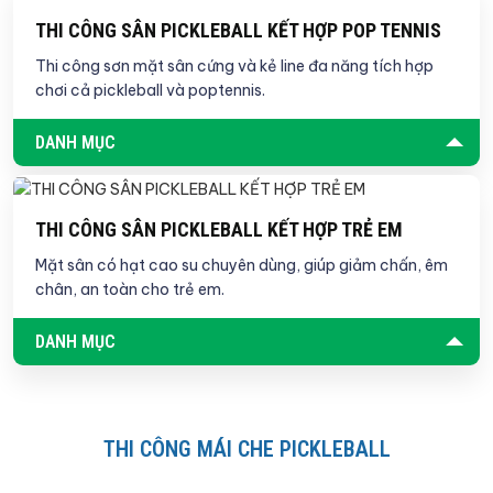
THI CÔNG SÂN PICKLEBALL KẾT HỢP POP TENNIS
Thi công sơn mặt sân cứng và kẻ line đa năng tích hợp
chơi cả pickleball và poptennis.
DANH MỤC
THI CÔNG SÂN PICKLEBALL KẾT HỢP TRẺ EM
Mặt sân có hạt cao su chuyên dùng, giúp giảm chấn, êm
chân, an toàn cho trẻ em.
DANH MỤC
THI CÔNG MÁI CHE PICKLEBALL