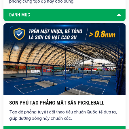
phẳng cứng tạo độ nảy cao đúng.
DANH MỤC
SƠN PHỦ TẠO PHẲNG MẶT SÂN PICKLEBALL
Tạo độ phẳng tuyệt đối theo tiêu chuẩn Quốc tế đưa ra,
giúp đường bóng nảy chuẩn xác.