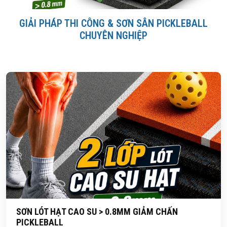
GIẢI PHÁP THI CÔNG & SƠN SÂN PICKLEBALL
CHUYÊN NGHIỆP
SƠN LÓT HẠT CAO SU > 0.8MM GIẢM CHẤN
PICKLEBALL