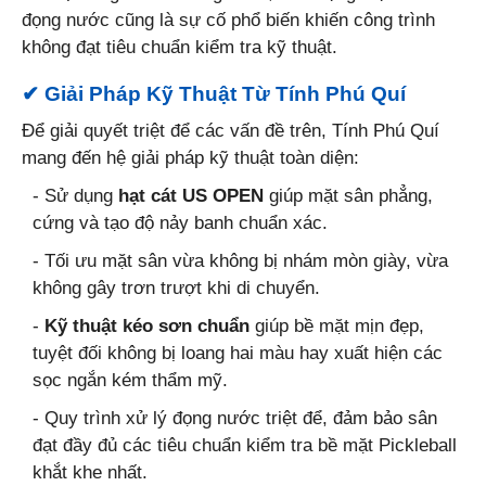
đọng nước cũng là sự cố phổ biến khiến công trình
không đạt tiêu chuẩn kiểm tra kỹ thuật.
✔ Giải Pháp Kỹ Thuật Từ Tính Phú Quí
Để giải quyết triệt để các vấn đề trên, Tính Phú Quí
mang đến hệ giải pháp kỹ thuật toàn diện:
- Sử dụng
hạt cát US OPEN
giúp mặt sân phẳng,
cứng và tạo độ nảy banh chuẩn xác.
- Tối ưu mặt sân vừa không bị nhám mòn giày, vừa
không gây trơn trượt khi di chuyển.
-
Kỹ thuật kéo sơn chuẩn
giúp bề mặt mịn đẹp,
tuyệt đối không bị loang hai màu hay xuất hiện các
sọc ngắn kém thẩm mỹ.
- Quy trình xử lý đọng nước triệt để, đảm bảo sân
đạt đầy đủ các tiêu chuẩn kiểm tra bề mặt Pickleball
khắt khe nhất.