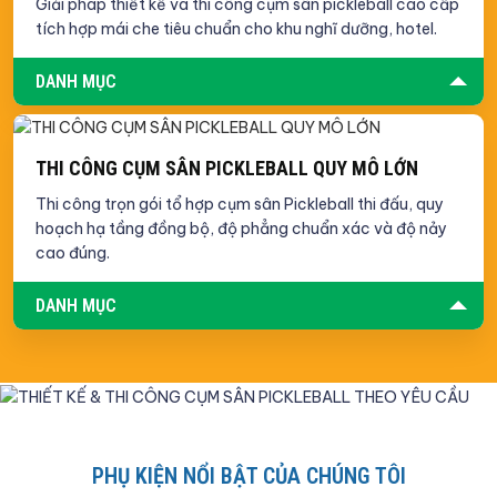
Giải pháp thiết kế và thi công cụm sân pickleball cao cấp
tích hợp mái che tiêu chuẩn cho khu nghĩ dưỡng, hotel.
DANH MỤC
THI CÔNG CỤM SÂN PICKLEBALL QUY MÔ LỚN
Thi công trọn gói tổ hợp cụm sân Pickleball thi đấu, quy
hoạch hạ tầng đồng bộ, độ phẳng chuẩn xác và độ nảy
cao đúng.
DANH MỤC
PHỤ KIỆN NỔI BẬT CỦA CHÚNG TÔI