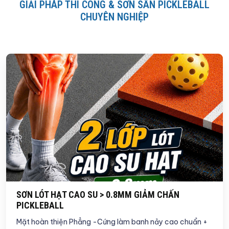
GIẢI PHÁP THI CÔNG & SƠN SÂN PICKLEBALL
CHUYÊN NGHIỆP
SƠN LÓT HẠT CAO SU > 0.8MM GIẢM CHẤN
PICKLEBALL
Mặt hoàn thiện Phẳng -Cứng làm banh nảy cao chuẩn +