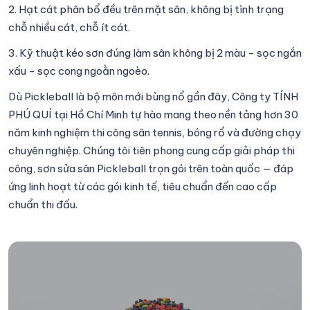
2. Hạt cát phân bổ đều trên mặt sân, không bị tình trạng
chỗ nhiều cát, chỗ ít cát.
3. Kỹ thuật kéo sơn đúng làm sân không bị 2 màu - sọc ngắn
xấu - sọc cong ngoằn ngoèo.
Dù Pickleball là bộ môn mới bùng nổ gần đây, Công ty TÍNH
PHÚ QUÍ tại Hồ Chí Minh tự hào mang theo nền tảng hơn 30
năm kinh nghiệm thi công sân tennis, bóng rổ và đường chạy
chuyên nghiệp. Chúng tôi tiên phong cung cấp giải pháp thi
công, sơn sửa sân Pickleball trọn gói trên toàn quốc — đáp
ứng linh hoạt từ các gói kinh tế, tiêu chuẩn đến cao cấp
chuẩn thi đấu.