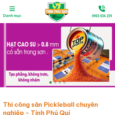
Danh mục
0903.034.259
Thi công sân Pickleball chuyên
nghiệp - Tính Phú Quí