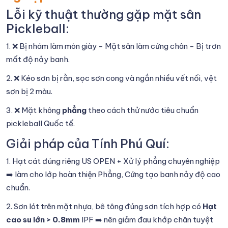
Lỗi kỹ thuật thường gặp mặt sân
Pickleball:
1. ❌ Bị nhám làm mòn giày - Mặt sân làm cứng chân - Bị trơn
mất độ nảy banh.
2. ❌ Kéo sơn bị rằn, sọc sơn cong và ngắn nhiều vết nối, vệt
sơn bị 2 màu.
3. ❌ Mặt không
phẳng
theo cách thử nước tiêu chuẩn
pickleball Quốc tế.
Giải pháp của Tính Phú Quí:
1. Hạt cát đúng riêng US OPEN + Xử lý phẳng chuyên nghiệp
➡️ làm cho lớp hoàn thiện Phẳng, Cứng tạo banh nảy độ cao
chuẩn.
2. Sơn lót trên mặt nhựa, bê tông đúng sơn tích hợp có
Hạt
cao su lớn > 0.8mm
IPF ➡️ nên giảm đau khớp chân tuyệt