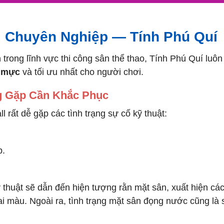
l Chuyên Nghiệp — Tính Phú Quí
m
trong lĩnh vực thi công sân thể thao, Tính Phú Quí luô
 mực
và tối ưu nhất cho người chơi.
g Gặp Cần Khắc Phục
l rất dễ gặp các tình trạng sự cố kỹ thuật:
p.
 thuật sẽ dẫn đến hiện tượng rằn mặt sân, xuất hiện cá
ai màu. Ngoài ra, tình trạng mặt sân đọng nước cũng là 