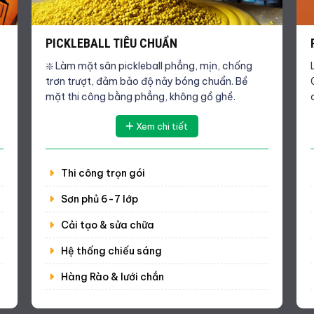
PICKLEBALL TIÊU CHUẨN
❇️ Làm mặt sân pickleball phẳng, mịn, chống
trơn trượt, đảm bảo độ nảy bóng chuẩn. Bề
mặt thi công bằng phẳng, không gồ ghề.
Xem chi tiết
Thi công trọn gói
Sơn phủ 6-7 lớp
Cải tạo & sửa chữa
Hệ thống chiếu sáng
Hàng Rào & lưới chắn