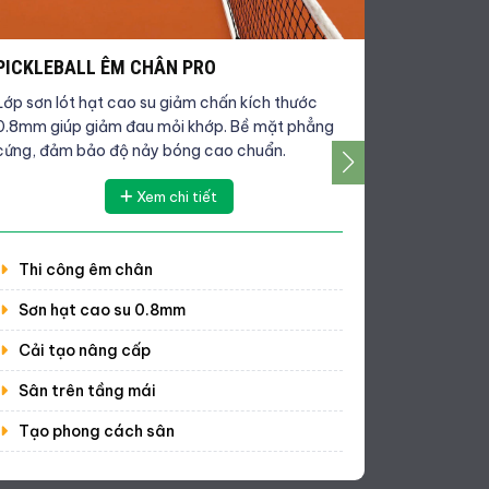
PICKLEBALL ÊM CHÂN PRO
THI CÔNG
Lớp sơn lót hạt cao su giảm chấn kích thước
Giải pháp 
0.8mm giúp giảm đau mỏi khớp. Bề mặt phẳng
sân tennis,
cứng, đảm bảo độ nảy bóng cao chuẩn.
cam kết xử 
Xem chi tiết
Thi công êm chân
Thi côn
Sơn hạt cao su 0.8mm
Thi côn
Cải tạo nâng cấp
Thi côn
Sân trên tầng mái
Thi côn
Tạo phong cách sân
Thi côn
Thi côn