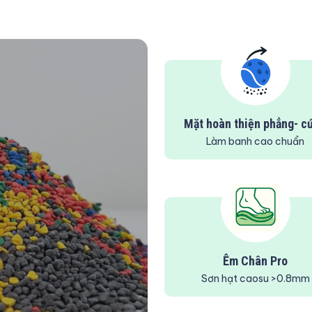
Mặt hoàn thiện phẳng- c
Làm banh cao chuẩn
Êm Chân Pro
Sơn hạt caosu >0.8mm