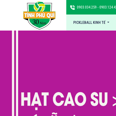
0903.034.259
-
0903.124.4
PICKLEBALL KINH TẾ