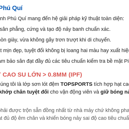
 Phú Quí
 Tính Phú Quí mang đến hệ giải pháp kỹ thuật toàn diện:
sân phẳng, cứng và tạo độ nảy banh chuẩn xác.
n giày, vừa không gây trơn trượt khi di chuyển.
 mịn đẹp, tuyệt đối không bị loang hai màu hay xuất h
đảm bảo sân đạt đầy đủ các tiêu chuẩn kiểm tra bề mặt Pi
CAO SU LỚN > 0.8MM (IPF)
húng tôi là lớp sơn lót đệm
TOPSPORTS
tích hợp hạt c
khớp chân tuyệt đối
cho vận động viên và
giữ bóng n
hải được trộn sẵn đồng nhất từ nhà máy chứ không pha t
ạt đủ độ êm chân và khiến bóng nảy sai độ cao tiêu chuẩ