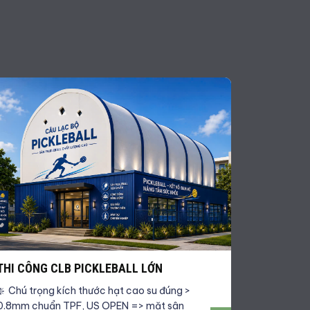
THI CÔNG CLB PICKLEBALL LỚN
PICKLEBA
❇️ Chú trọng kích thước hạt cao su đúng >
Lớp hoàn t
0.8mm chuẩn TPF, US OPEN => mặt sân
cứng, banh