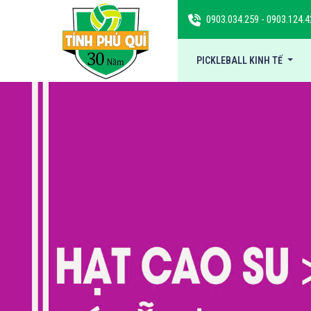
0903.034.259
-
0903.124.4
PICKLEBALL KINH TẾ