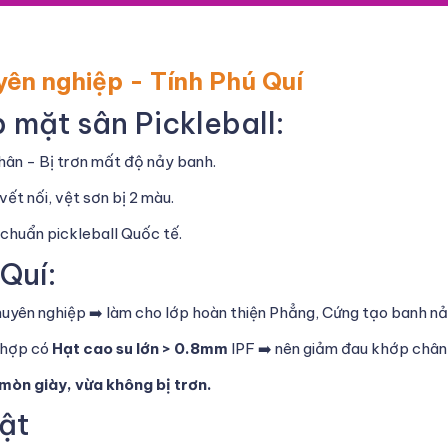
yên nghiệp - Tính Phú Quí
 mặt sân Pickleball:
hân - Bị trơn mất độ nảy banh.
vết nối, vệt sơn bị 2 màu.
chuẩn pickleball Quốc tế.
Quí:
huyên nghiệp ➡️ làm cho lớp hoàn thiện Phẳng, Cứng tạo banh n
h hợp có
Hạt cao su lớn > 0.8mm
IPF ➡️ nên giảm đau khớp chân 
mòn giày, vừa không bị trơn.
ật