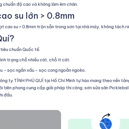
 chuẩn độ cao và không làm êm chân.
cao su lớn > 0.8mm
t cao su > 0.8mm trộn sẵn trong sơn tại nhà máy, không tách riê
Quí?
 tiêu chuẩn Quốc tế.
nh trạng chỗ nhiều cát, chỗ ít cát.
àu - sọc ngắn xấu - sọc cong ngoằn ngoèo.
Công ty TÍNH PHÚ QUÍ tại Hồ Chí Minh tự hào mang theo nền tảng
 tiên phong cung cấp giải pháp thi công, sơn sửa sân Pickleball
hi đấu.