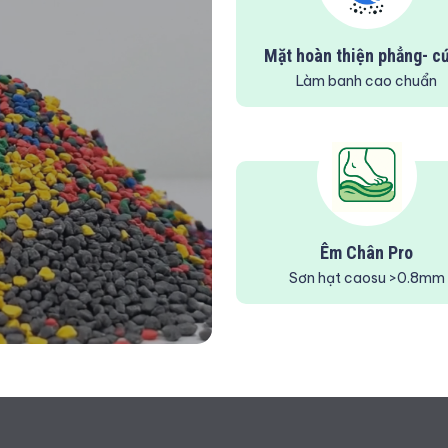
Mặt hoàn thiện phẳng- c
Làm banh cao chuẩn
Êm Chân Pro
Sơn hạt caosu >0.8mm