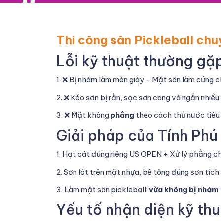
Thi công sân Pickleball chu
Lỗi kỹ thuật thường gặp
1. ❌ Bị nhám làm mòn giày - Mặt sân làm cứng c
2. ❌ Kéo sơn bị rằn, sọc sơn cong và ngắn nhiều 
3. ❌ Mặt không
phẳng
theo cách thử nước tiêu 
Giải pháp của Tính Phú 
1. Hạt cát đúng riêng US OPEN + Xử lý phẳng c
2. Sơn lót trên mặt nhựa, bê tông đúng sơn tíc
3. Làm mặt sân pickleball:
vừa không bị nhám 
Yếu tố nhận diện kỹ thu