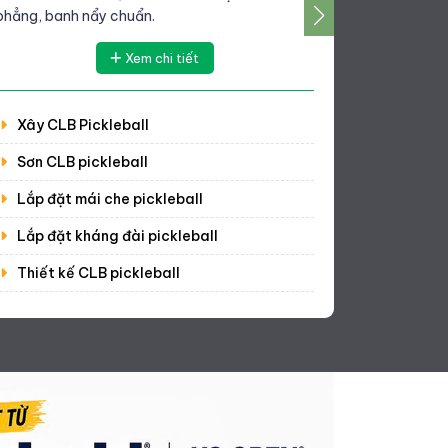
phẳng, banh nẩy chuẩn.
nhựa có hạ
khớp chân 
Xem chi tiết
Xây CLB Pickleball
Pickleb
Sơn CLB pickleball
Sơn sân
Lắp đặt mái che pickleball
Cải tạo
Lắp đặt kháng đài pickleball
Decor s
Thiết kế CLB pickleball
Pickleb
Pickleb