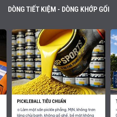
DÒNG TIẾT KIỆM - DÒNG KHỚP GỐI
PICKLEBALL TIÊU CHUẨN
❇️ Làm mặt sân pickle phẳng, MỊN, không trơn
láng chùi banh, không gồ ghề, bề mặt không