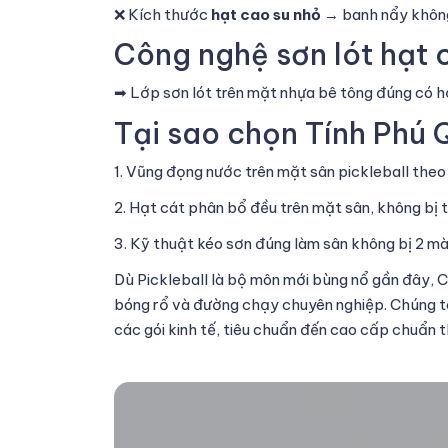
❌ Kích thước
hạt cao su nhỏ
→ banh nẩy không
Công nghệ sơn lót hạt 
➡ Lớp sơn lót trên mặt nhựa bê tông đúng có hạ
Tại sao chọn Tính Phú 
1. Vũng đọng nước trên mặt sân pickleball theo
2. Hạt cát phân bổ đều trên mặt sân, không bị tì
3. Kỹ thuật kéo sơn đúng làm sân không bị 2 m
Dù Pickleball là bộ môn mới bùng nổ gần đây, 
bóng rổ và đường chạy chuyên nghiệp. Chúng tôi
các gói kinh tế, tiêu chuẩn đến cao cấp chuẩn t