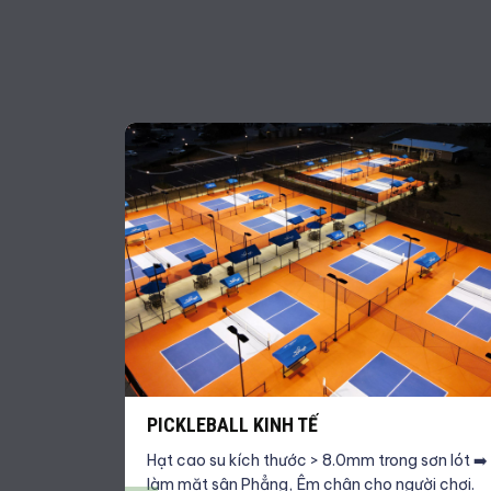
PICKLEBALL KINH TẾ
Hạt cao su kích thước > 8.0mm trong sơn lót ➡️
làm mặt sân Phẳng, Êm chân cho người chơi.